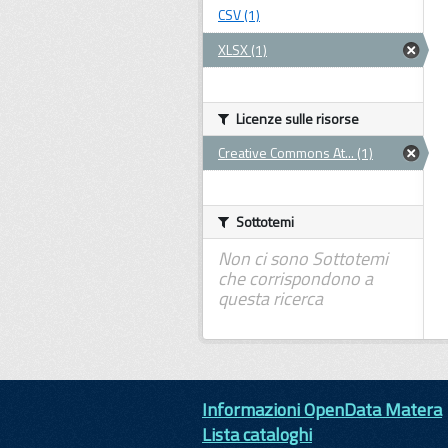
CSV (1)
XLSX (1)
Licenze sulle risorse
Creative Commons At... (1)
Sottotemi
Non ci sono Sottotemi
che corrispondono a
questa ricerca
Informazioni OpenData Matera
Lista cataloghi