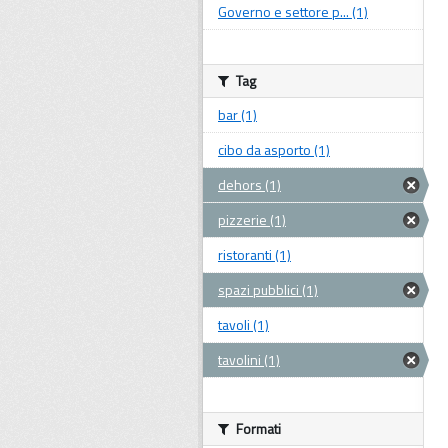
Governo e settore p... (1)
Tag
bar (1)
cibo da asporto (1)
dehors (1)
pizzerie (1)
ristoranti (1)
spazi pubblici (1)
tavoli (1)
tavolini (1)
Formati