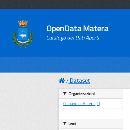
OpenData Matera
Catalogo dei Dati Aperti
Dataset
Organizzazioni
Comune di Matera (1)
temi