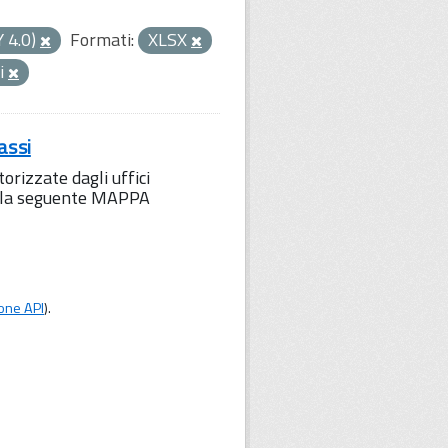
Y 4.0)
Formati:
XLSX
ni
assi
orizzate dagli uffici
to la seguente MAPPA
one API
).