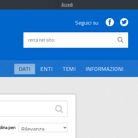
Accedi
Facebook
Twi
Seguici su
cerca nel sito
DATI
ENTI
TEMI
INFORMAZIONI
dina per