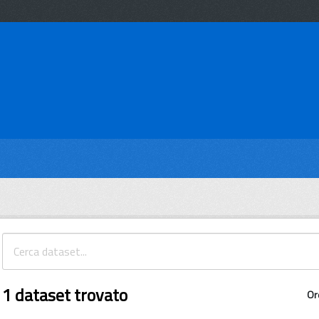
1 dataset trovato
Or