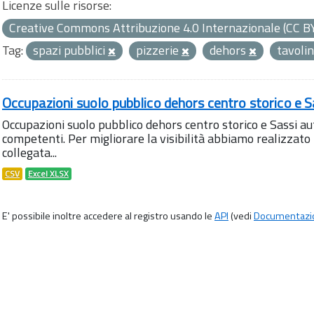
Licenze sulle risorse:
Creative Commons Attribuzione 4.0 Internazionale (CC B
Tag:
spazi pubblici
pizzerie
dehors
tavoli
Occupazioni suolo pubblico dehors centro storico e S
Occupazioni suolo pubblico dehors centro storico e Sassi aut
competenti. Per migliorare la visibilità abbiamo realizza
collegata...
CSV
Excel XLSX
E' possibile inoltre accedere al registro usando le
API
(vedi
Documentazi