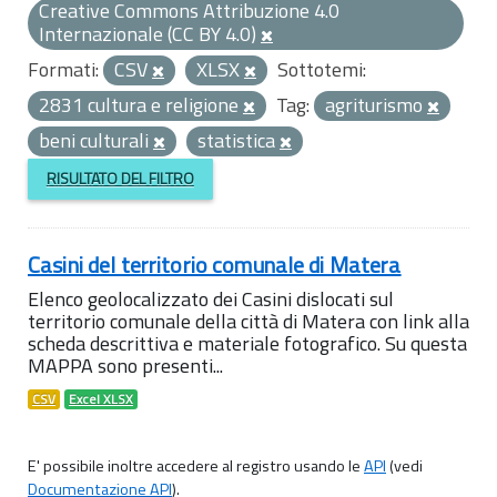
Creative Commons Attribuzione 4.0
Internazionale (CC BY 4.0)
Formati:
CSV
XLSX
Sottotemi:
2831 cultura e religione
Tag:
agriturismo
beni culturali
statistica
RISULTATO DEL FILTRO
Casini del territorio comunale di Matera
Elenco geolocalizzato dei Casini dislocati sul
territorio comunale della città di Matera con link alla
scheda descrittiva e materiale fotografico. Su questa
MAPPA sono presenti...
CSV
Excel XLSX
E' possibile inoltre accedere al registro usando le
API
(vedi
Documentazione API
).