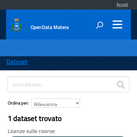
Accedi
OpenData Matera
DATI
ENTI
Dataset
TEMI
INFORMAZIONI
Ordina per
1 dataset trovato
Licenze sulle risorse: