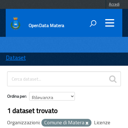
Accedi
OpenData Matera
DATI
ENTI
Dataset
TEMI
INFORMAZIONI
Ordina per
1 dataset trovato
Organizzazioni:
Comune di Matera
Licenze