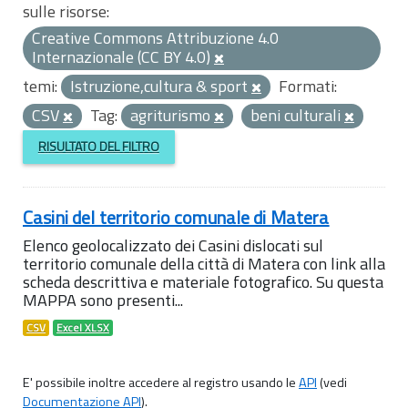
sulle risorse:
Creative Commons Attribuzione 4.0
Internazionale (CC BY 4.0)
temi:
Istruzione,cultura & sport
Formati:
CSV
Tag:
agriturismo
beni culturali
RISULTATO DEL FILTRO
Casini del territorio comunale di Matera
Elenco geolocalizzato dei Casini dislocati sul
territorio comunale della città di Matera con link alla
scheda descrittiva e materiale fotografico. Su questa
MAPPA sono presenti...
CSV
Excel XLSX
E' possibile inoltre accedere al registro usando le
API
(vedi
Documentazione API
).