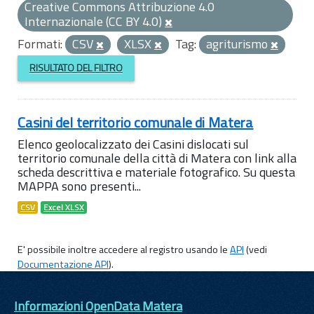
Creative Commons Attribuzione 4.0
Internazionale (CC BY 4.0)
Formati:
CSV
XLSX
Tag:
agriturismo
RISULTATO DEL FILTRO
Casini del territorio comunale di Matera
Elenco geolocalizzato dei Casini dislocati sul
territorio comunale della città di Matera con link alla
scheda descrittiva e materiale fotografico. Su questa
MAPPA sono presenti...
CSV
Excel XLSX
E' possibile inoltre accedere al registro usando le
API
(vedi
Documentazione API
).
Informazioni OpenData Matera