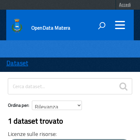
Accedi
OpenData Matera
DATI
ENTI
Dataset
TEMI
INFORMAZIONI
Ordina per
1 dataset trovato
Licenze sulle risorse: