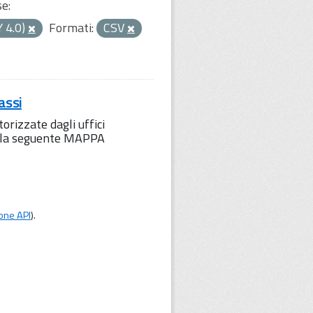
se:
Y 4.0)
Formati:
CSV
assi
orizzate dagli uffici
to la seguente MAPPA
one API
).