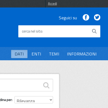
Accedi
Facebook
Twi
Seguici su
cerca nel sito
DATI
ENTI
TEMI
INFORMAZIONI
dina per