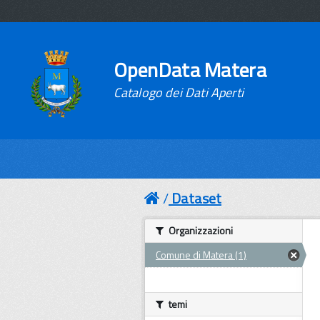
OpenData Matera
Catalogo dei Dati Aperti
Dataset
Organizzazioni
Comune di Matera (1)
temi