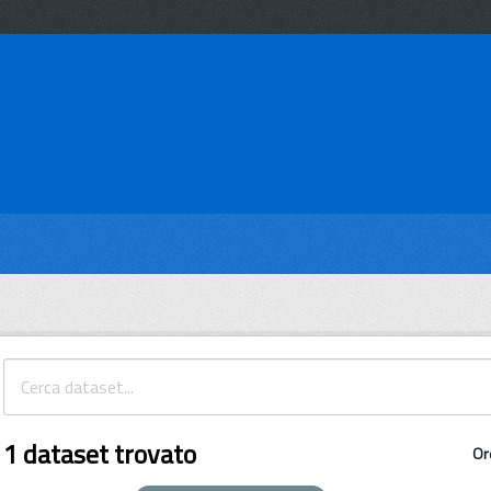
1 dataset trovato
Or