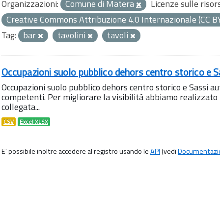
Organizzazioni:
Comune di Matera
Licenze sulle risor
Creative Commons Attribuzione 4.0 Internazionale (CC B
Tag:
bar
tavolini
tavoli
Occupazioni suolo pubblico dehors centro storico e S
Occupazioni suolo pubblico dehors centro storico e Sassi aut
competenti. Per migliorare la visibilità abbiamo realizza
collegata...
CSV
Excel XLSX
E' possibile inoltre accedere al registro usando le
API
(vedi
Documentazi