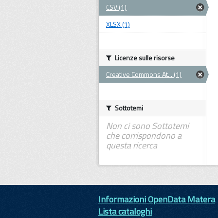
CSV (1)
XLSX (1)
Licenze sulle risorse
Creative Commons At... (1)
Sottotemi
Non ci sono Sottotemi
che corrispondono a
questa ricerca
Informazioni OpenData Matera
Lista cataloghi