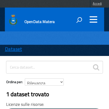
Accedi
OpenData Matera
DATI
ENTI
Dataset
TEMI
INFORMAZIONI
Ordina per
1 dataset trovato
Licenze sulle risorse: