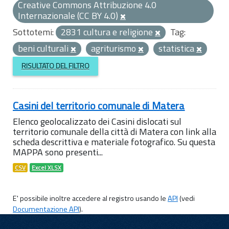
Creative Commons Attribuzione 4.0
Internazionale (CC BY 4.0)
Sottotemi:
2831 cultura e religione
Tag:
beni culturali
agriturismo
statistica
RISULTATO DEL FILTRO
Casini del territorio comunale di Matera
Elenco geolocalizzato dei Casini dislocati sul
territorio comunale della città di Matera con link alla
scheda descrittiva e materiale fotografico. Su questa
MAPPA sono presenti...
CSV
Excel XLSX
E' possibile inoltre accedere al registro usando le
API
(vedi
Documentazione API
).