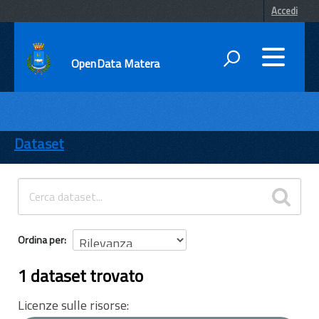
Accedi
OpenData Matera
DATI
ENTI
Dataset
TEMI
INFORMAZIONI
Ordina per
1 dataset trovato
Licenze sulle risorse: