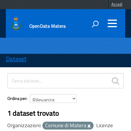
Accedi
OpenData Matera
DATI
ENTI
Dataset
TEMI
INFORMAZIONI
Ordina per
1 dataset trovato
Organizzazioni:
Comune di Matera
Licenze