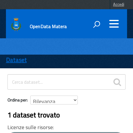
Accedi
OpenData Matera
DATI
ENTI
Dataset
TEMI
INFORMAZIONI
Ordina per
1 dataset trovato
Licenze sulle risorse: