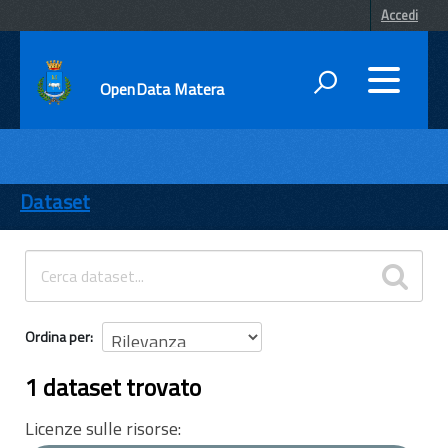
Accedi
OpenData Matera
DATI
ENTI
Dataset
TEMI
INFORMAZIONI
Ordina per
1 dataset trovato
Licenze sulle risorse: