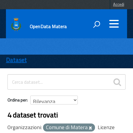
Accedi
OpenData Matera
DATI
ENTI
Dataset
TEMI
INFORMAZIONI
Ordina per
4 dataset trovati
Organizzazioni:
Comune di Matera
Licenze