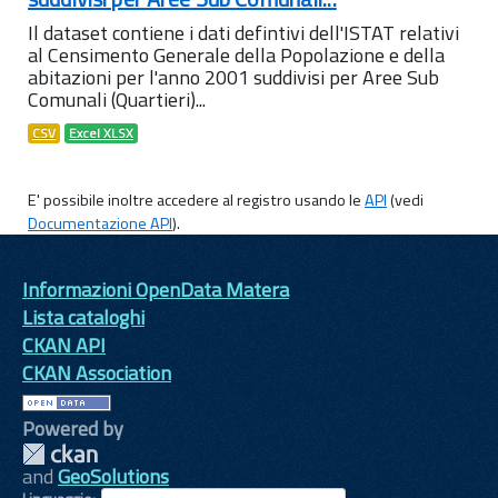
Il dataset contiene i dati defintivi dell'ISTAT relativi
al Censimento Generale della Popolazione e della
abitazioni per l'anno 2001 suddivisi per Aree Sub
Comunali (Quartieri)...
CSV
Excel XLSX
E' possibile inoltre accedere al registro usando le
API
(vedi
Documentazione API
).
Informazioni OpenData Matera
Lista cataloghi
CKAN API
CKAN Association
Powered by
and
GeoSolutions