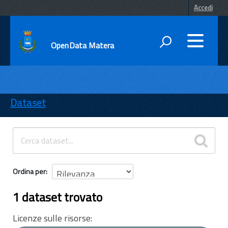
Accedi
OpenData Matera
DATI
ENTI
Dataset
TEMI
INFORMAZIONI
Ordina per
1 dataset trovato
Licenze sulle risorse: