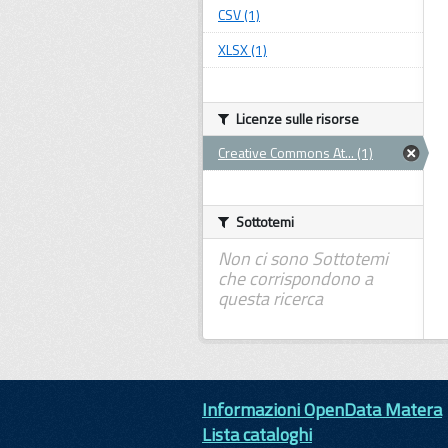
CSV (1)
XLSX (1)
Licenze sulle risorse
Creative Commons At... (1)
Sottotemi
Non ci sono Sottotemi
che corrispondono a
questa ricerca
Informazioni OpenData Matera
Lista cataloghi