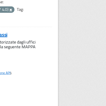
se:
Y 4.0)
Tag:
assi
orizzate dagli uffici
to la seguente MAPPA
one API
).