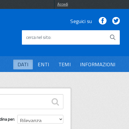
Accedi
Facebook
Twi
Seguici su
cerca nel sito
DATI
ENTI
TEMI
INFORMAZIONI
dina per