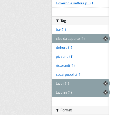
Governo e settore p... (1)
Tag
bar (1)
cibo da asporto (1)
dehors (1)
pizzerie (1)
ristoranti (1)
spazi pubblici (1)
tavoli (1)
tavolini (1)
Formati