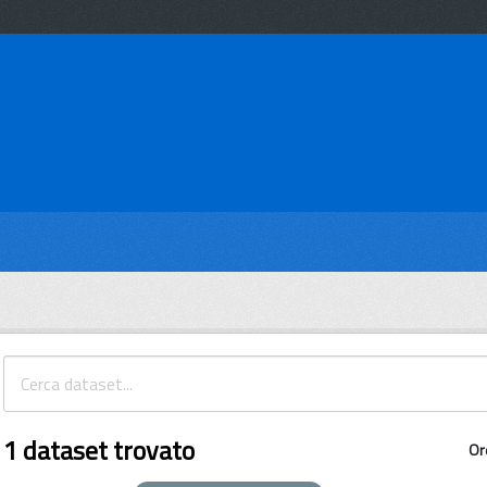
1 dataset trovato
Or