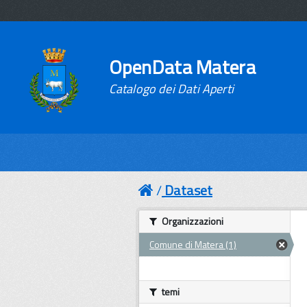
OpenData Matera
Catalogo dei Dati Aperti
Dataset
Organizzazioni
Comune di Matera (1)
temi