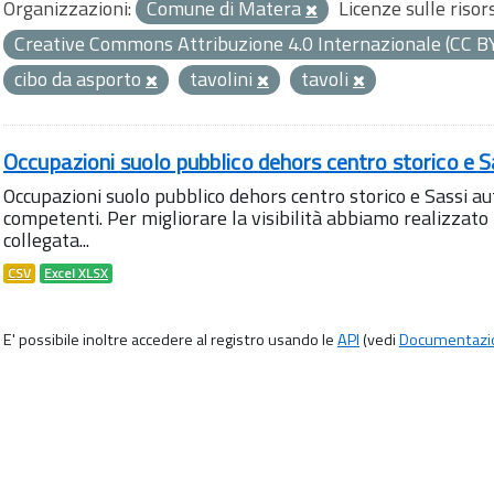
Organizzazioni:
Comune di Matera
Licenze sulle risor
Creative Commons Attribuzione 4.0 Internazionale (CC B
cibo da asporto
tavolini
tavoli
Occupazioni suolo pubblico dehors centro storico e S
Occupazioni suolo pubblico dehors centro storico e Sassi aut
competenti. Per migliorare la visibilità abbiamo realizza
collegata...
CSV
Excel XLSX
E' possibile inoltre accedere al registro usando le
API
(vedi
Documentazi