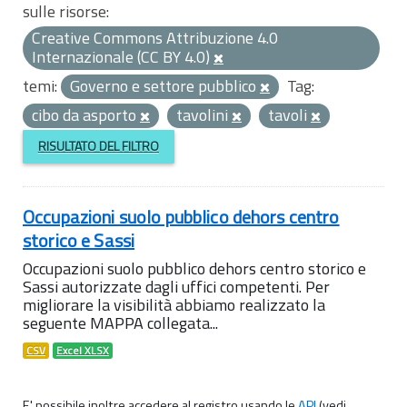
sulle risorse:
Creative Commons Attribuzione 4.0
Internazionale (CC BY 4.0)
temi:
Governo e settore pubblico
Tag:
cibo da asporto
tavolini
tavoli
RISULTATO DEL FILTRO
Occupazioni suolo pubblico dehors centro
storico e Sassi
Occupazioni suolo pubblico dehors centro storico e
Sassi autorizzate dagli uffici competenti. Per
migliorare la visibilità abbiamo realizzato la
seguente MAPPA collegata...
CSV
Excel XLSX
E' possibile inoltre accedere al registro usando le
API
(vedi