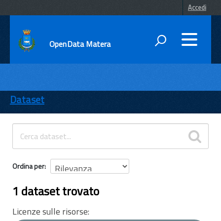
Accedi
OpenData Matera
DATI
ENTI
Dataset
TEMI
INFORMAZIONI
Ordina per
1 dataset trovato
Licenze sulle risorse: