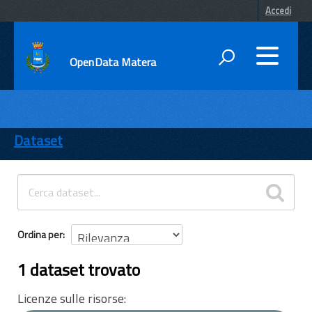
Accedi
OpenData Matera
DATI
ENTI
Dataset
TEMI
INFORMAZIONI
Ordina per
1 dataset trovato
Licenze sulle risorse: