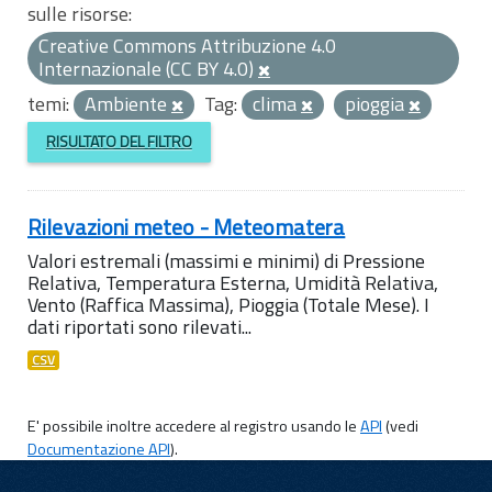
sulle risorse:
Creative Commons Attribuzione 4.0
Internazionale (CC BY 4.0)
temi:
Ambiente
Tag:
clima
pioggia
RISULTATO DEL FILTRO
Rilevazioni meteo - Meteomatera
Valori estremali (massimi e minimi) di Pressione
Relativa, Temperatura Esterna, Umidità Relativa,
Vento (Raffica Massima), Pioggia (Totale Mese). I
dati riportati sono rilevati...
CSV
E' possibile inoltre accedere al registro usando le
API
(vedi
Documentazione API
).