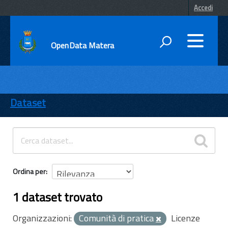
Accedi
OpenData Matera
DATI
ENTI
Dataset
TEMI
INFORMAZIONI
Ordina per
1 dataset trovato
Organizzazioni:
Comunità di pratica
Licenze