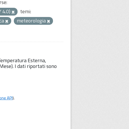
rse:
Y 4.0)
temi:
ica
meteorologia
 Temperatura Esterna,
ese). I dati riportati sono
one API
).