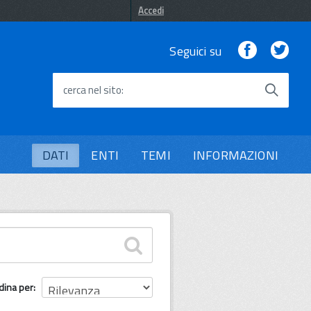
Accedi
Facebook
Twi
Seguici su
cerca nel sito
DATI
ENTI
TEMI
INFORMAZIONI
dina per