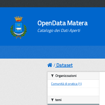
OpenData Matera
Catalogo dei Dati Aperti
Dataset
Organizzazioni
Comunità di pratica (1)
temi