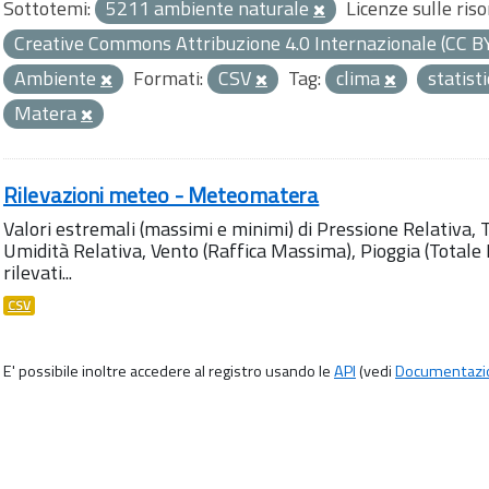
Sottotemi:
5211 ambiente naturale
Licenze sulle riso
Creative Commons Attribuzione 4.0 Internazionale (CC B
Ambiente
Formati:
CSV
Tag:
clima
statist
Matera
Rilevazioni meteo - Meteomatera
Valori estremali (massimi e minimi) di Pressione Relativa,
Umidità Relativa, Vento (Raffica Massima), Pioggia (Totale M
rilevati...
CSV
E' possibile inoltre accedere al registro usando le
API
(vedi
Documentazi