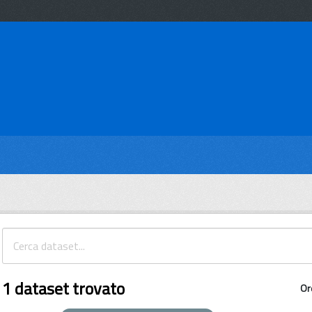
1 dataset trovato
Or