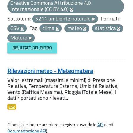
Creative Commons Attribuzione 4.0
Internazionale (CC BY 4.0)
Sottotemi:
5211 ambiente naturale
Formati:
CSV
Tag:
clima
meteo
statistica
Matera
RISULTATO DEL FILTRO
Rilevazioni meteo - Meteomatera
Valori estremali (massimi e minimi) di Pressione
Relativa, Temperatura Esterna, Umidità Relativa,
Vento (Raffica Massima), Pioggia (Totale Mese). I
dati riportati sono rilevati...
CSV
E' possibile inoltre accedere al registro usando le
API
(vedi
Documentazione API
).