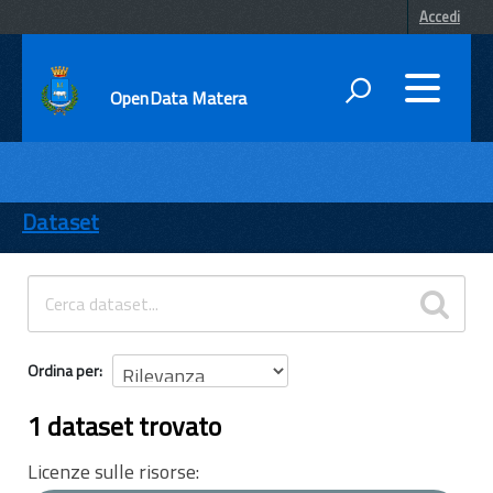
Accedi
OpenData Matera
DATI
ENTI
Dataset
TEMI
INFORMAZIONI
Ordina per
1 dataset trovato
Licenze sulle risorse: