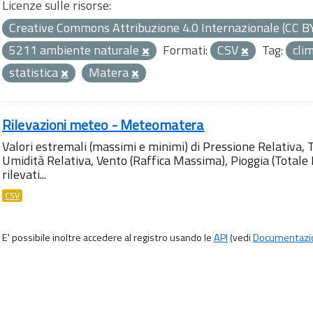
Licenze sulle risorse:
Creative Commons Attribuzione 4.0 Internazionale (CC B
5211 ambiente naturale
Formati:
CSV
Tag:
cli
statistica
Matera
Rilevazioni meteo - Meteomatera
Valori estremali (massimi e minimi) di Pressione Relativa,
Umidità Relativa, Vento (Raffica Massima), Pioggia (Totale M
rilevati...
CSV
E' possibile inoltre accedere al registro usando le
API
(vedi
Documentazi