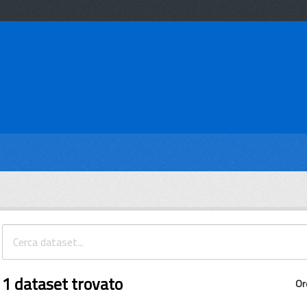
1 dataset trovato
Or