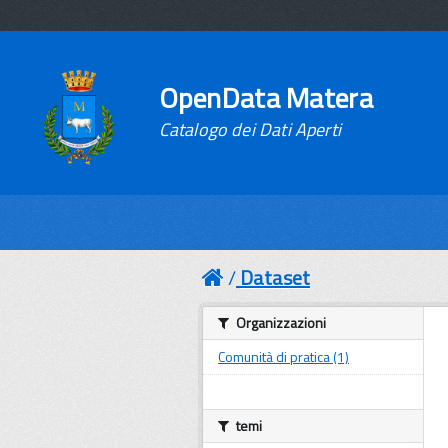
OpenData Matera
Catalogo dei Dati Aperti
Dataset
Organizzazioni
Comunità di pratica (1)
temi