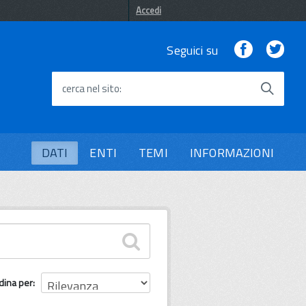
Accedi
Facebook
Twi
Seguici su
cerca nel sito
DATI
ENTI
TEMI
INFORMAZIONI
dina per