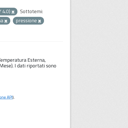
Y 4.0)
Sottotemi:
ma
pressione
 Temperatura Esterna,
ese). I dati riportati sono
one API
).