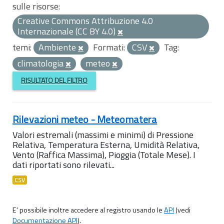
sulle risorse:
Creative Commons Attribuzione 4.0
Internazionale (CC BY 4.0)
temi:
Ambiente
Formati:
CSV
Tag:
climatologia
meteo
RISULTATO DEL FILTRO
Rilevazioni meteo - Meteomatera
Valori estremali (massimi e minimi) di Pressione
Relativa, Temperatura Esterna, Umidità Relativa,
Vento (Raffica Massima), Pioggia (Totale Mese). I
dati riportati sono rilevati...
CSV
E' possibile inoltre accedere al registro usando le
API
(vedi
Documentazione API
).