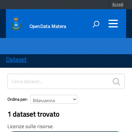
Accedi
OpenData Matera
DATI
ENTI
Dataset
TEMI
INFORMAZIONI
Ordina per
1 dataset trovato
Licenze sulle risorse: