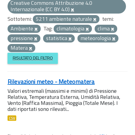
Creative Commons Attribuzione 4.0
Internazionale (CC BY 4.0)
Sottotemi:
5211 ambiente naturale
temi:
Ambiente
Tag:
climatologia
clima
pressione
statistica
meteorologia
Matera
RISULTATO DEL FILTRO
Rilevazioni meteo - Meteomatera
Valori estremali (massimi e minimi) di Pressione
Relativa, Temperatura Esterna, Umidità Relativa,
Vento (Raffica Massima), Pioggia (Totale Mese). I
dati riportati sono rilevati...
CSV