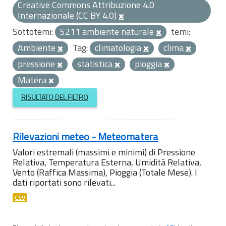
Creative Commons Attribuzione 4.0
Internazionale (CC BY 4.0)
Sottotemi:
5211 ambiente naturale
temi:
Ambiente
Tag:
climatologia
clima
pressione
statistica
pioggia
Matera
RISULTATO DEL FILTRO
Rilevazioni meteo - Meteomatera
Valori estremali (massimi e minimi) di Pressione
Relativa, Temperatura Esterna, Umidità Relativa,
Vento (Raffica Massima), Pioggia (Totale Mese). I
dati riportati sono rilevati...
CSV