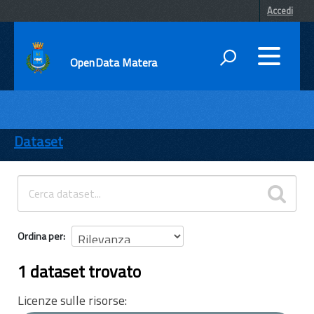
Accedi
OpenData Matera
DATI
ENTI
Dataset
TEMI
INFORMAZIONI
Ordina per
1 dataset trovato
Licenze sulle risorse: