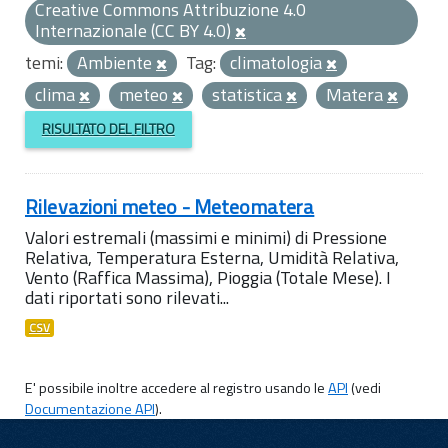
Creative Commons Attribuzione 4.0
Internazionale (CC BY 4.0)
temi:
Ambiente
Tag:
climatologia
clima
meteo
statistica
Matera
RISULTATO DEL FILTRO
Rilevazioni meteo - Meteomatera
Valori estremali (massimi e minimi) di Pressione
Relativa, Temperatura Esterna, Umidità Relativa,
Vento (Raffica Massima), Pioggia (Totale Mese). I
dati riportati sono rilevati...
CSV
E' possibile inoltre accedere al registro usando le
API
(vedi
Documentazione API
).