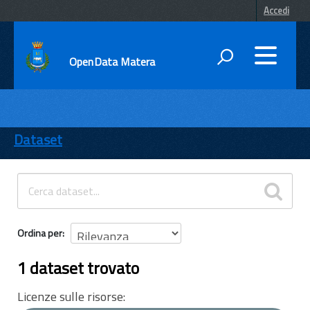
Accedi
OpenData Matera
DATI
ENTI
Dataset
TEMI
INFORMAZIONI
Ordina per
1 dataset trovato
Licenze sulle risorse: