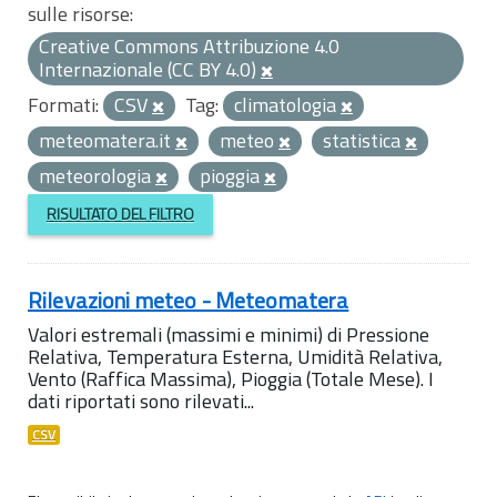
sulle risorse:
Creative Commons Attribuzione 4.0
Internazionale (CC BY 4.0)
Formati:
CSV
Tag:
climatologia
meteomatera.it
meteo
statistica
meteorologia
pioggia
RISULTATO DEL FILTRO
Rilevazioni meteo - Meteomatera
Valori estremali (massimi e minimi) di Pressione
Relativa, Temperatura Esterna, Umidità Relativa,
Vento (Raffica Massima), Pioggia (Totale Mese). I
dati riportati sono rilevati...
CSV