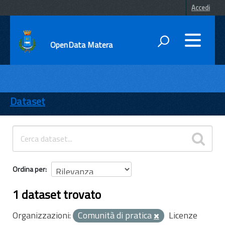
Accedi
OpenData Matera
DATI
ENTI
Dataset
TEMI
INFORMAZIONI
Ordina per
1 dataset trovato
Organizzazioni:
Comunità di pratica
Licenze