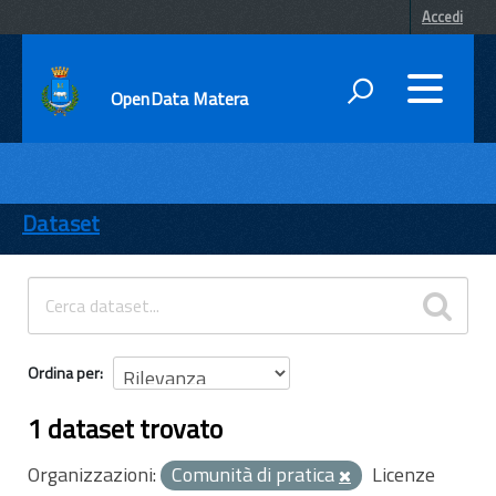
Accedi
OpenData Matera
DATI
ENTI
Dataset
TEMI
INFORMAZIONI
Ordina per
1 dataset trovato
Organizzazioni:
Comunità di pratica
Licenze