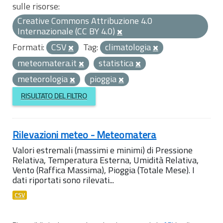
sulle risorse:
Creative Commons Attribuzione 4.0
Internazionale (CC BY 4.0)
Formati:
CSV
Tag:
climatologia
meteomatera.it
statistica
meteorologia
pioggia
RISULTATO DEL FILTRO
Rilevazioni meteo - Meteomatera
Valori estremali (massimi e minimi) di Pressione
Relativa, Temperatura Esterna, Umidità Relativa,
Vento (Raffica Massima), Pioggia (Totale Mese). I
dati riportati sono rilevati...
CSV