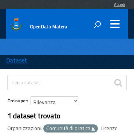
Accedi
OpenData Matera
DATI
ENTI
Dataset
TEMI
INFORMAZIONI
Ordina per
1 dataset trovato
Organizzazioni:
Comunità di pratica
Licenze