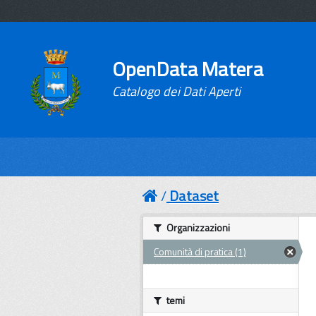
OpenData Matera
Catalogo dei Dati Aperti
Dataset
Organizzazioni
Comunità di pratica (1)
temi