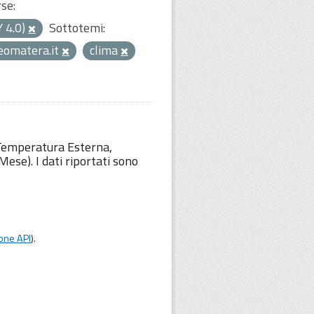
rse:
Y 4.0)
Sottotemi:
eomatera.it
clima
 Temperatura Esterna,
ese). I dati riportati sono
one API
).