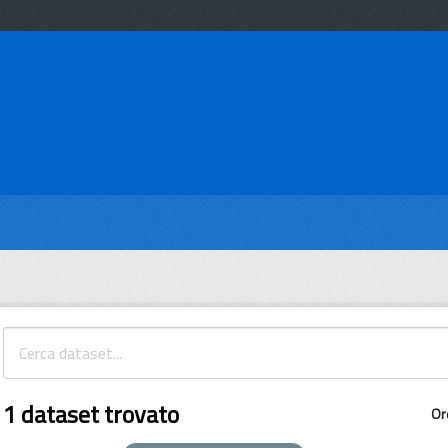
1 dataset trovato
Or