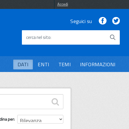
Accedi
Facebook
Twi
Seguici su
cerca nel sito
DATI
ENTI
TEMI
INFORMAZIONI
dina per