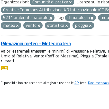
Organizzazioni:
Comunità di pratica
Licenze sulle riso
Creative Commons Attribuzione 4.0 Internazionale (CC B
5211 ambiente naturale
Tag:
climatologia
met
meteo
vento
statistica
pioggia
Rilevazioni meteo - Meteomatera
Valori estremali (massimi e minimi) di Pressione Relativa,
Umidità Relativa, Vento (Raffica Massima), Pioggia (Totale M
rilevati...
CSV
E' possibile inoltre accedere al registro usando le
API
(vedi
Documentazi