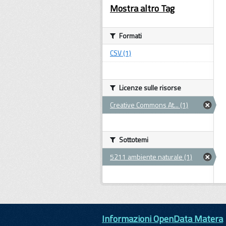
Mostra altro Tag
Formati
CSV (1)
Licenze sulle risorse
Creative Commons At... (1)
Sottotemi
5211 ambiente naturale (1)
Informazioni OpenData Matera