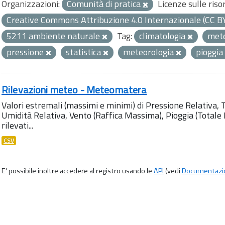
Organizzazioni:
Comunità di pratica
Licenze sulle riso
Creative Commons Attribuzione 4.0 Internazionale (CC B
5211 ambiente naturale
Tag:
climatologia
met
pressione
statistica
meteorologia
pioggia
Rilevazioni meteo - Meteomatera
Valori estremali (massimi e minimi) di Pressione Relativa,
Umidità Relativa, Vento (Raffica Massima), Pioggia (Totale M
rilevati...
CSV
E' possibile inoltre accedere al registro usando le
API
(vedi
Documentazi