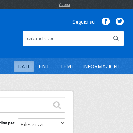
Accedi
Facebook
Twi
Seguici su
cerca nel sito
DATI
ENTI
TEMI
INFORMAZIONI
dina per