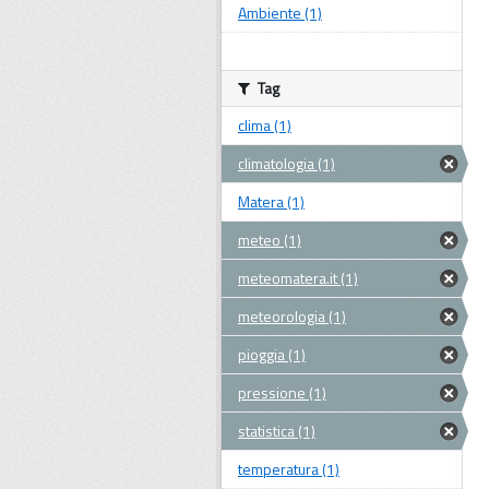
Ambiente (1)
Tag
clima (1)
climatologia (1)
Matera (1)
meteo (1)
meteomatera.it (1)
meteorologia (1)
pioggia (1)
pressione (1)
statistica (1)
temperatura (1)