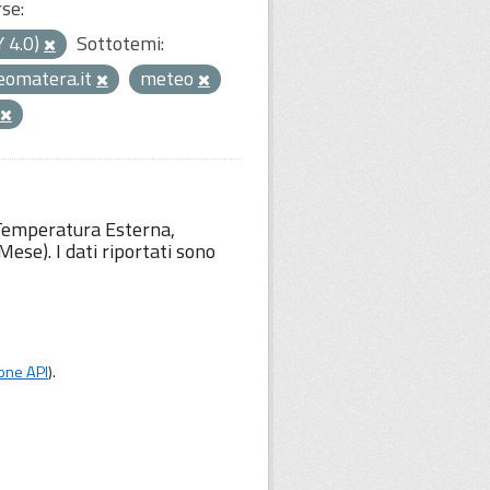
rse:
Y 4.0)
Sottotemi:
eomatera.it
meteo
 Temperatura Esterna,
ese). I dati riportati sono
one API
).