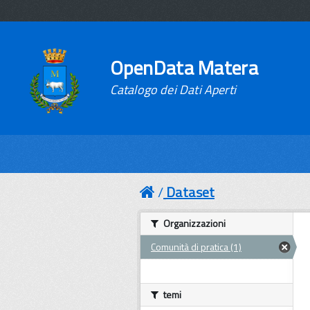
OpenData Matera
Catalogo dei Dati Aperti
Dataset
Organizzazioni
Comunità di pratica (1)
temi