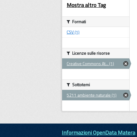
Mostra altro Tag
Formati
CSV (1)
Licenze sulle risorse
Creative Commons At... (1)
Sottotemi
5211 ambiente naturale (1)
Informazioni OpenData Matera