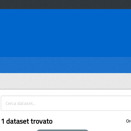
1 dataset trovato
Or