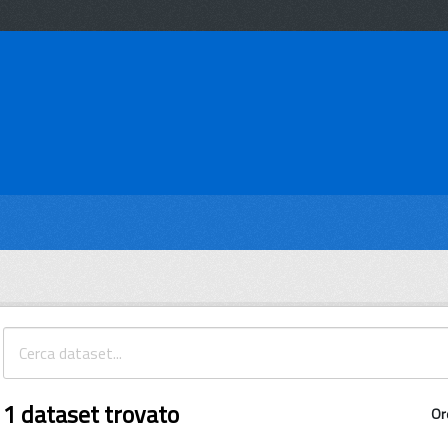
1 dataset trovato
Or