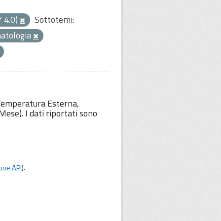
Y 4.0)
Sottotemi:
matologia
 Temperatura Esterna,
ese). I dati riportati sono
one API
).