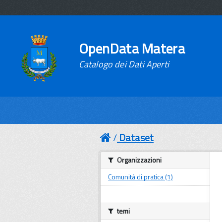
OpenData Matera
Catalogo dei Dati Aperti
Dataset
Organizzazioni
Comunità di pratica (1)
temi