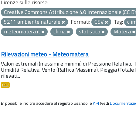
Licenze sulle risorse:
Creative Commons Attribuzione 4.0 Internazionale (CC B
5211 ambiente naturale
Formati:
CSV
Tag:
cli
meteomatera.it
clima
statistica
Matera
Rilevazioni meteo - Meteomatera
Valori estremali (massimi e minimi) di Pressione Relativa,
Umidità Relativa, Vento (Raffica Massima), Pioggia (Totale M
rilevati...
CSV
E' possibile inoltre accedere al registro usando le
API
(vedi
Documentazi