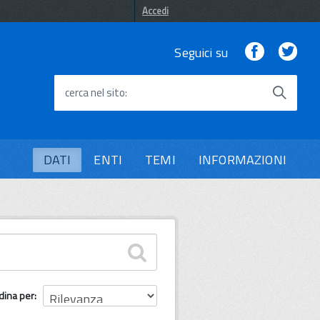
Accedi
Facebook
Twi
Seguici su
cerca nel sito
DATI
ENTI
TEMI
INFORMAZIONI
dina per