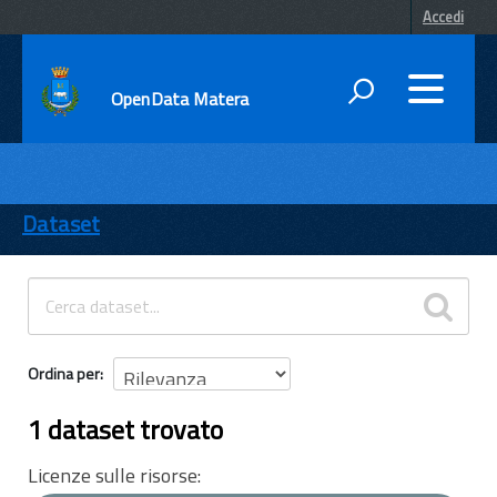
Accedi
OpenData Matera
DATI
ENTI
Dataset
TEMI
INFORMAZIONI
Ordina per
1 dataset trovato
Licenze sulle risorse: