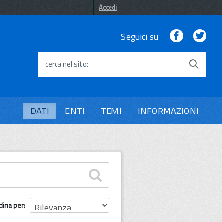
Accedi
Facebook
Twi
Seguici su
cerca nel sito
DATI
ENTI
TEMI
INFORMAZIONI
dina per