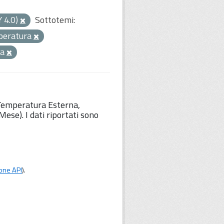
Y 4.0)
Sottotemi:
peratura
ca
 Temperatura Esterna,
ese). I dati riportati sono
one API
).