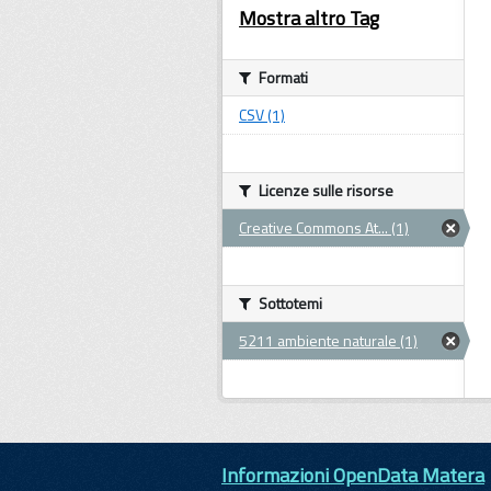
Mostra altro Tag
Formati
CSV (1)
Licenze sulle risorse
Creative Commons At... (1)
Sottotemi
5211 ambiente naturale (1)
Informazioni OpenData Matera