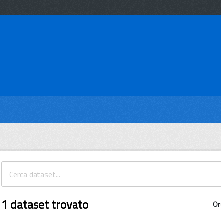
1 dataset trovato
Or