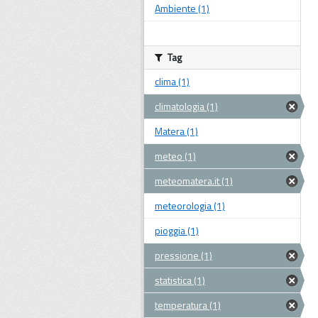
Ambiente (1)
Tag
clima (1)
climatologia (1)
Matera (1)
meteo (1)
meteomatera.it (1)
meteorologia (1)
pioggia (1)
pressione (1)
statistica (1)
temperatura (1)