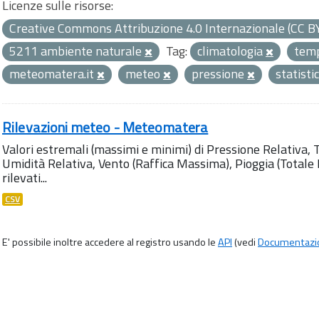
Licenze sulle risorse:
Creative Commons Attribuzione 4.0 Internazionale (CC B
5211 ambiente naturale
Tag:
climatologia
tem
meteomatera.it
meteo
pressione
statisti
Rilevazioni meteo - Meteomatera
Valori estremali (massimi e minimi) di Pressione Relativa,
Umidità Relativa, Vento (Raffica Massima), Pioggia (Totale M
rilevati...
CSV
E' possibile inoltre accedere al registro usando le
API
(vedi
Documentazi