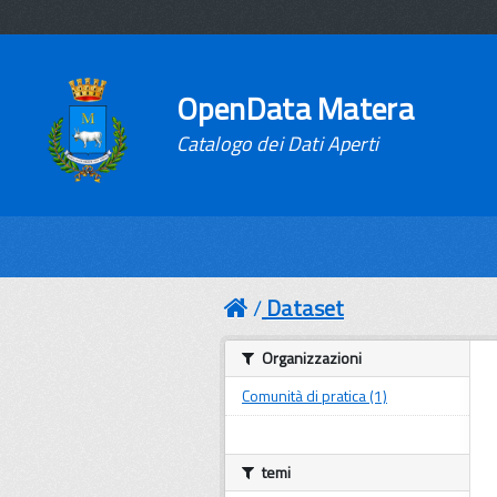
OpenData Matera
Catalogo dei Dati Aperti
Dataset
Organizzazioni
Comunità di pratica (1)
temi