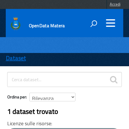
Accedi
OpenData Matera
DATI
ENTI
Dataset
TEMI
INFORMAZIONI
Ordina per
1 dataset trovato
Licenze sulle risorse: