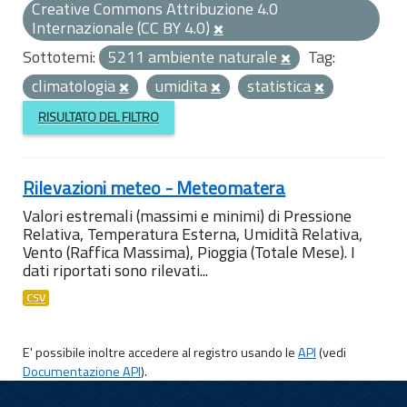
Creative Commons Attribuzione 4.0
Internazionale (CC BY 4.0)
Sottotemi:
5211 ambiente naturale
Tag:
climatologia
umidita
statistica
RISULTATO DEL FILTRO
Rilevazioni meteo - Meteomatera
Valori estremali (massimi e minimi) di Pressione
Relativa, Temperatura Esterna, Umidità Relativa,
Vento (Raffica Massima), Pioggia (Totale Mese). I
dati riportati sono rilevati...
CSV
E' possibile inoltre accedere al registro usando le
API
(vedi
Documentazione API
).