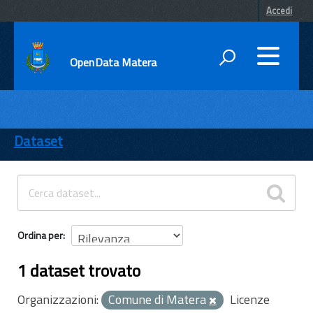
Accedi
OpenData Matera
DATI
ENTI
Dataset
TEMI
INFORMAZIONI
Ordina per
1 dataset trovato
Organizzazioni:
Comune di Matera
Licenze