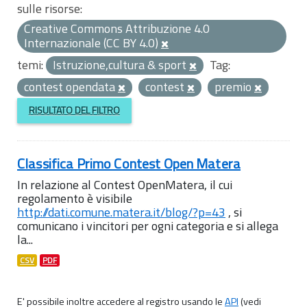
sulle risorse:
Creative Commons Attribuzione 4.0
Internazionale (CC BY 4.0)
temi:
Istruzione,cultura & sport
Tag:
contest opendata
contest
premio
RISULTATO DEL FILTRO
Classifica Primo Contest Open Matera
In relazione al Contest OpenMatera, il cui
regolamento è visibile
http://dati.comune.matera.it/blog/?p=43
, si
comunicano i vincitori per ogni categoria e si allega
la...
CSV
PDF
E' possibile inoltre accedere al registro usando le
API
(vedi