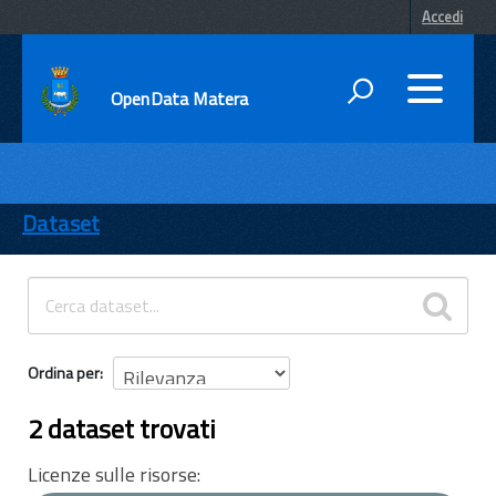
Accedi
OpenData Matera
DATI
ENTI
Dataset
TEMI
INFORMAZIONI
Ordina per
2 dataset trovati
Licenze sulle risorse: