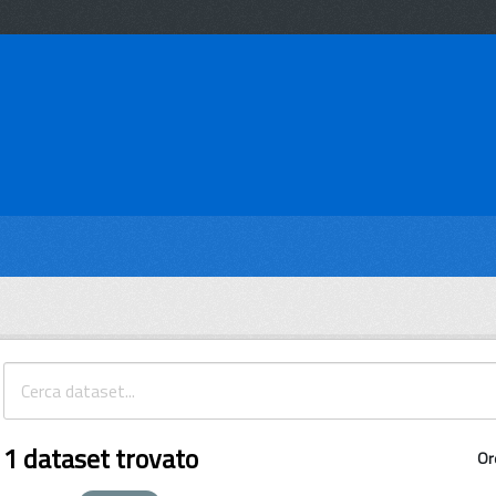
1 dataset trovato
Or