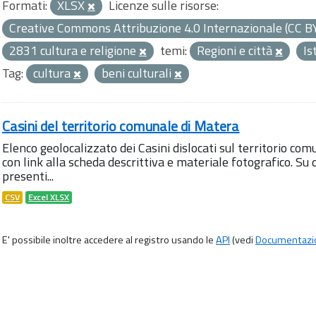
Formati:
XLSX
Licenze sulle risorse:
Creative Commons Attribuzione 4.0 Internazionale (CC B
2831 cultura e religione
temi:
Regioni e città
Is
Tag:
cultura
beni culturali
Casini del territorio comunale di Matera
Elenco geolocalizzato dei Casini dislocati sul territorio com
con link alla scheda descrittiva e materiale fotografico. 
presenti...
CSV
Excel XLSX
E' possibile inoltre accedere al registro usando le
API
(vedi
Documentazi