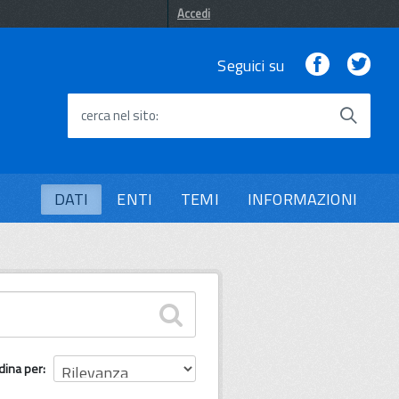
Accedi
Facebook
Twi
Seguici su
cerca nel sito
DATI
ENTI
TEMI
INFORMAZIONI
dina per