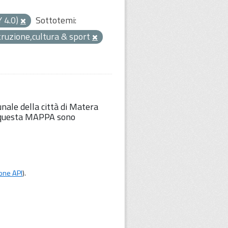
Y 4.0)
Sottotemi:
truzione,cultura & sport
unale della città di Matera
Su questa MAPPA sono
one API
).