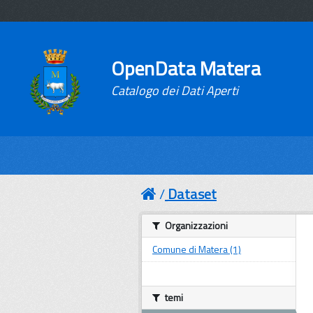
OpenData Matera
Catalogo dei Dati Aperti
Dataset
Organizzazioni
Comune di Matera (1)
temi