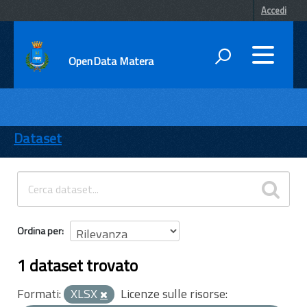
Accedi
OpenData Matera
DATI
ENTI
Dataset
TEMI
INFORMAZIONI
Ordina per
1 dataset trovato
Formati:
XLSX
Licenze sulle risorse: