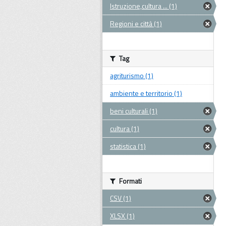
Istruzione,cultura ... (1)
Regioni e città (1)
Tag
agriturismo (1)
ambiente e territorio (1)
beni culturali (1)
cultura (1)
statistica (1)
Formati
CSV (1)
XLSX (1)