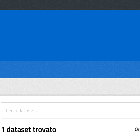
1 dataset trovato
Or