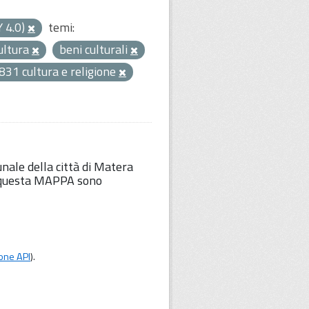
Y 4.0)
temi:
ultura
beni culturali
831 cultura e religione
unale della città di Matera
Su questa MAPPA sono
one API
).