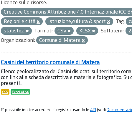
Licenze sulle risorse:
Creative Commons Attribuzione 4.0 Internazionale (CC B
Regioni e città
Istruzione,cultura & sport
Tag:
c
statistica
Formati:
CSV
XLSX
Sottotemi:
2
Organizzazioni:
Comune di Matera
Casini del territorio comunale di Matera
Elenco geolocalizzato dei Casini dislocati sul territorio com
con link alla scheda descrittiva e materiale fotografico. 
presenti...
CSV
Excel XLSX
E' possibile inoltre accedere al registro usando le
API
(vedi
Documentazi