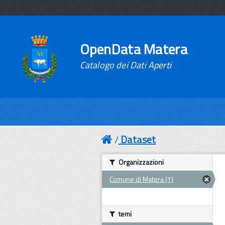
OpenData Matera
Catalogo dei Dati Aperti
Dataset
Organizzazioni
Comune di Matera (1)
temi