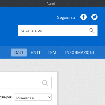
Accedi
Facebook
Twi
Seguici su
cerca nel sito
DATI
ENTI
TEMI
INFORMAZIONI
dina per