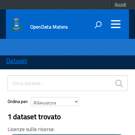
Accedi
OpenData Matera
DATI
ENTI
Dataset
TEMI
INFORMAZIONI
Ordina per
1 dataset trovato
Licenze sulle risorse: