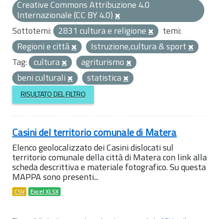
Creative Commons Attribuzione 4.0
Internazionale (CC BY 4.0)
Sottotemi:
2831 cultura e religione
temi:
Regioni e città
Istruzione,cultura & sport
Tag:
cultura
agriturismo
beni culturali
statistica
RISULTATO DEL FILTRO
Casini del territorio comunale di Matera
Elenco geolocalizzato dei Casini dislocati sul
territorio comunale della città di Matera con link alla
scheda descrittiva e materiale fotografico. Su questa
MAPPA sono presenti...
CSV
Excel XLSX