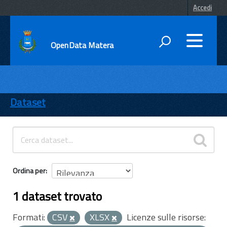
Accedi
OpenData Matera
DATI
ENTI
Dataset
TEMI
INFORMAZIONI
Ordina per
1 dataset trovato
Formati:
CSV
XLSX
Licenze sulle risorse: