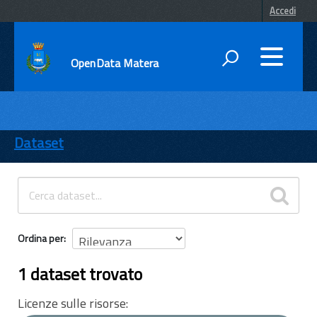
Accedi
OpenData Matera
DATI
ENTI
Dataset
TEMI
INFORMAZIONI
Ordina per
1 dataset trovato
Licenze sulle risorse: