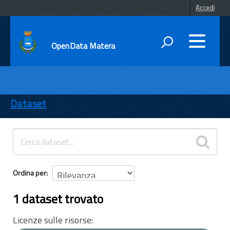
Accedi
OpenData Matera
DATI
ENTI
Dataset
TEMI
INFORMAZIONI
Ordina per
1 dataset trovato
Licenze sulle risorse: