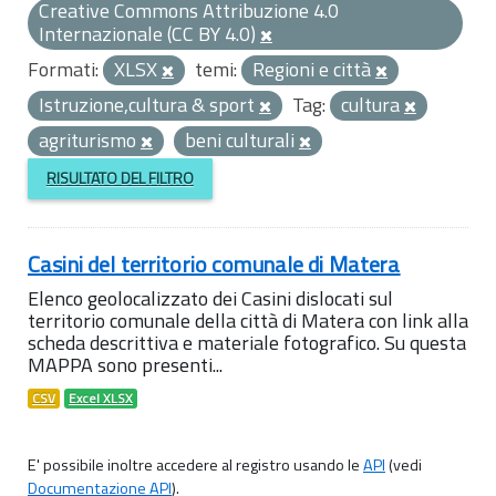
Creative Commons Attribuzione 4.0
Internazionale (CC BY 4.0)
Formati:
XLSX
temi:
Regioni e città
Istruzione,cultura & sport
Tag:
cultura
agriturismo
beni culturali
RISULTATO DEL FILTRO
Casini del territorio comunale di Matera
Elenco geolocalizzato dei Casini dislocati sul
territorio comunale della città di Matera con link alla
scheda descrittiva e materiale fotografico. Su questa
MAPPA sono presenti...
CSV
Excel XLSX
E' possibile inoltre accedere al registro usando le
API
(vedi
Documentazione API
).