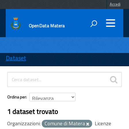
Accedi
OpenData Matera
DATI
ENTI
Dataset
TEMI
INFORMAZIONI
Ordina per
1 dataset trovato
Organizzazioni:
Comune di Matera
Licenze