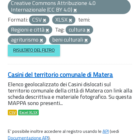
Creative Commons Attribuzione 4.0
Internazionale (CC BY 4.0)
Formati:
CSV
XLSX
temi:
Regioni e città
Tag:
cultura
agriturismo
beni culturali
RISULTATO DEL FILTRO
Casini del territorio comunale di Matera
Elenco geolocalizzato dei Casini dislocati sul
territorio comunale della città di Matera con link alla
scheda descrittiva e materiale fotografico. Su questa
MAPPA sono presenti...
CSV
Excel XLSX
E' possibile inoltre accedere al registro usando le
API
(vedi
Documentazione API
).