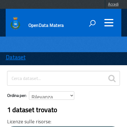
Accedi
OpenData Matera
DATI
ENTI
Dataset
TEMI
INFORMAZIONI
Ordina per
1 dataset trovato
Licenze sulle risorse: