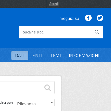
Accedi
Facebook
Twi
Seguici su
cerca nel sito
DATI
ENTI
TEMI
INFORMAZIONI
dina per