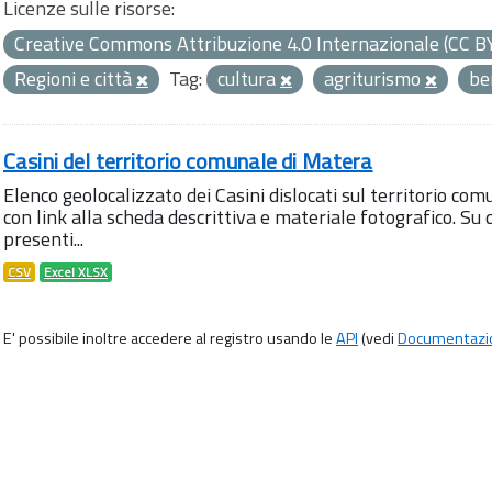
Licenze sulle risorse:
Creative Commons Attribuzione 4.0 Internazionale (CC B
Regioni e città
Tag:
cultura
agriturismo
be
Casini del territorio comunale di Matera
Elenco geolocalizzato dei Casini dislocati sul territorio com
con link alla scheda descrittiva e materiale fotografico. 
presenti...
CSV
Excel XLSX
E' possibile inoltre accedere al registro usando le
API
(vedi
Documentazi