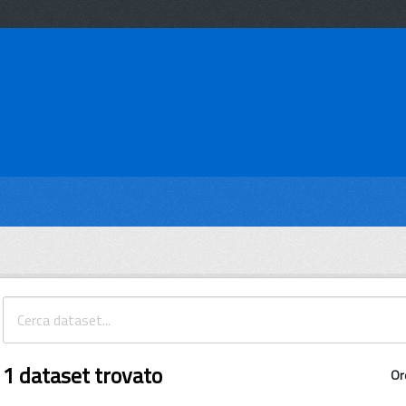
1 dataset trovato
Or