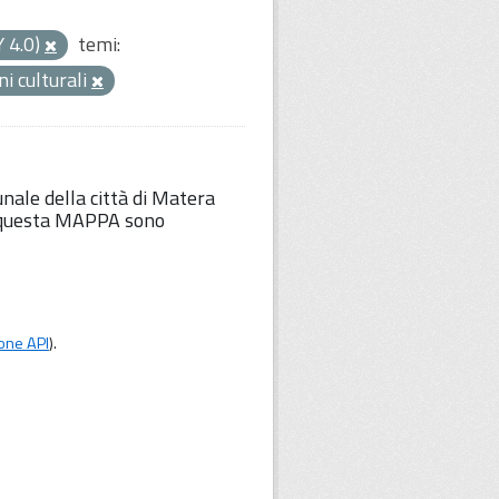
Y 4.0)
temi:
ni culturali
unale della città di Matera
Su questa MAPPA sono
one API
).