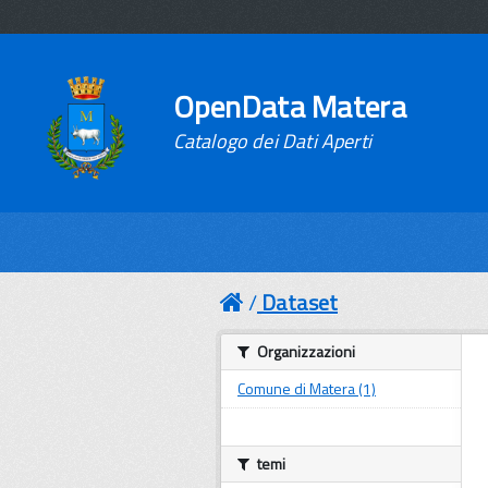
OpenData Matera
Catalogo dei Dati Aperti
Dataset
Organizzazioni
Comune di Matera (1)
temi