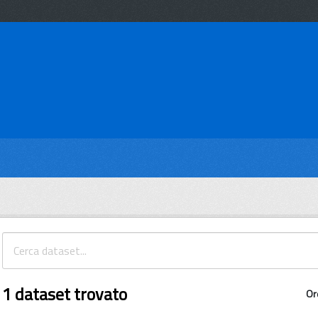
1 dataset trovato
Or