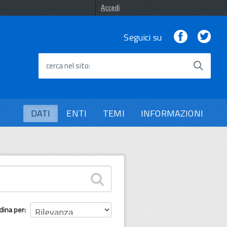
Accedi
Facebook
Twi
Seguici su
cerca nel sito
DATI
ENTI
TEMI
INFORMAZIONI
dina per