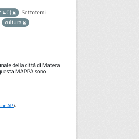
Y 4.0)
Sottotemi:
:
cultura
unale della città di Matera
Su questa MAPPA sono
one API
).