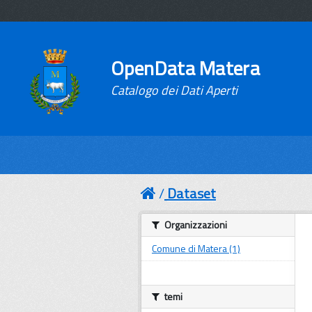
OpenData Matera
Catalogo dei Dati Aperti
Dataset
Organizzazioni
Comune di Matera (1)
temi