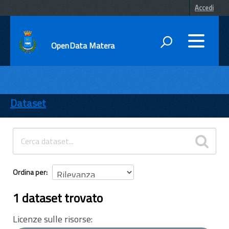
Accedi
OpenData Matera
DATI
ENTI
Dataset
TEMI
INFORMAZIONI
Ordina per
1 dataset trovato
Licenze sulle risorse: