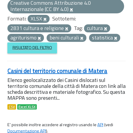
Creative Commons Attribuzione 4.0
Internazionale (CC BY 4.0)
Formati:
XLSX
Sottotemi:
2831 cultura e religione
Tag:
cultura
agriturismo
beni culturali
statistica
RISULTATO DEL FILTRO
Casini del territorio comunale di Matera
Elenco geolocalizzato dei Casini dislocati sul
territorio comunale della città di Matera con link alla
scheda descrittiva e materiale fotografico. Su questa
MAPPA sono presenti...
CSV
Excel XLSX
E' possibile inoltre accedere al registro usando le
API
(vedi
Documentazione API
).