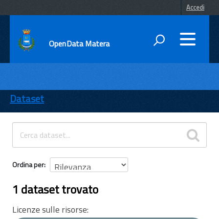
Accedi
OpenData Matera
DATI
ENTI
Dataset
TEMI
INFORMAZIONI
Ordina per
1 dataset trovato
Licenze sulle risorse: