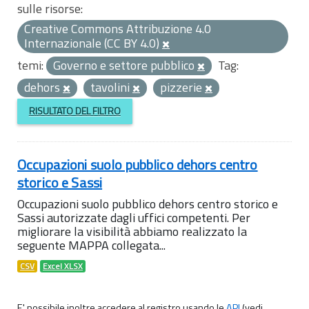
sulle risorse:
Creative Commons Attribuzione 4.0
Internazionale (CC BY 4.0)
temi:
Governo e settore pubblico
Tag:
dehors
tavolini
pizzerie
RISULTATO DEL FILTRO
Occupazioni suolo pubblico dehors centro
storico e Sassi
Occupazioni suolo pubblico dehors centro storico e
Sassi autorizzate dagli uffici competenti. Per
migliorare la visibilità abbiamo realizzato la
seguente MAPPA collegata...
CSV
Excel XLSX
E' possibile inoltre accedere al registro usando le
API
(vedi