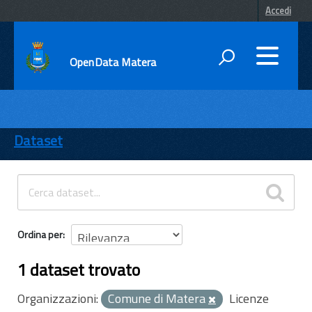
Accedi
OpenData Matera
DATI
ENTI
Dataset
TEMI
INFORMAZIONI
Ordina per
1 dataset trovato
Organizzazioni:
Comune di Matera
Licenze