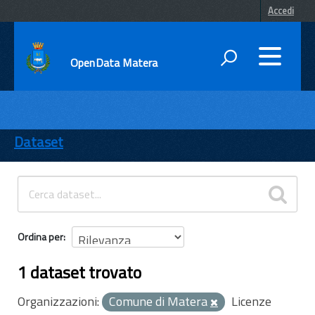
Accedi
OpenData Matera
DATI
ENTI
Dataset
TEMI
INFORMAZIONI
Ordina per
1 dataset trovato
Organizzazioni:
Comune di Matera
Licenze